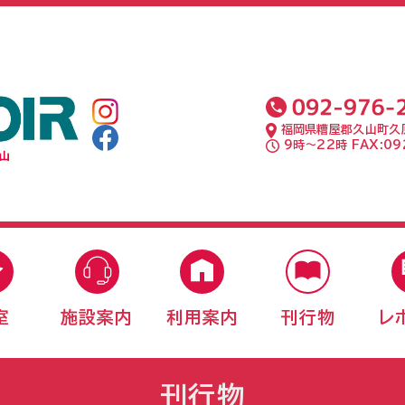
福岡県糟屋郡久山町久原
9時〜22時 FAX:092
室
施設案内
利用案内
刊行物
レ
刊行物