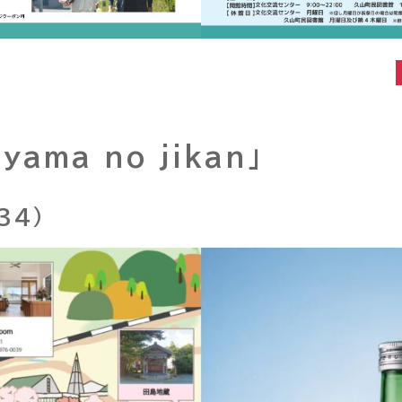
yama no jikan」
34）