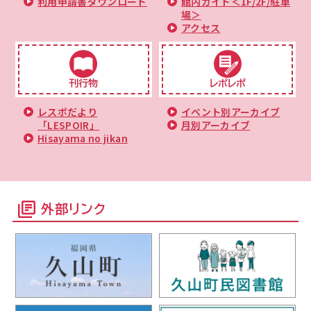
利用申請書ダウンロード
館内ガイド＜1F/2F/駐車
場＞
アクセス
刊行物
レポレポ
レスポだより
イベント別アーカイブ
「LESPOIR」
月別アーカイブ
Hisayama no jikan
外部リンク