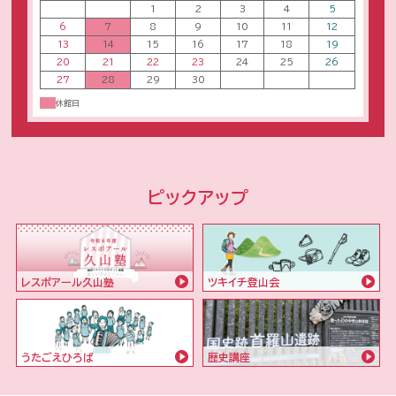
27
28
29
30
休館日
ピックアップ
レスポアール久山塾
ツキイチ登山会
うたごえひろば
歴史講座