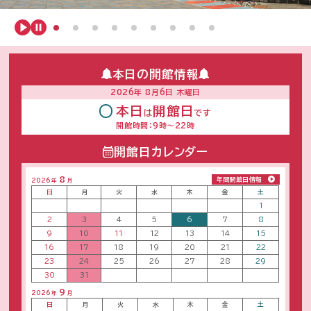
a
g
本日の開館情報
2026年 8月6日 木曜日
e
本日
開館日
は
です
開館時間：9時〜22時
開館日カレンダー
8
年間開館日情報
2026年
月
日
月
火
水
木
金
土
1
2
3
4
5
6
7
8
9
10
11
12
13
14
15
16
17
18
19
20
21
22
23
24
25
26
27
28
29
30
31
9
2026年
月
日
月
火
水
木
金
土
1
2
3
4
5
6
7
8
9
10
11
12
13
14
15
16
17
18
19
20
21
22
23
24
25
26