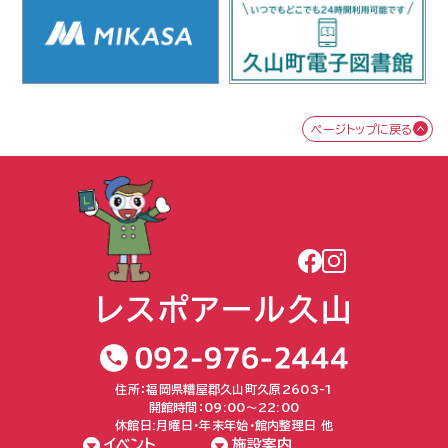
ページトップに戻る
住所：福岡県糟屋郡久山町久原2603-1
開館時間：09:00〜22:00
休館日:月曜日・年末年始・館内整理日 他
イベント
施設案内