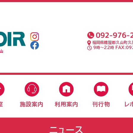
福岡県糟屋郡久山町久原
9時〜22時 FAX:092
室
施設案内
利用案内
刊行物
レ
ニュース