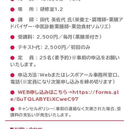
場 所 ： 研修室1.2
講 師 ： 田代 美佐代 氏（栄養士・調理師・薬膳ア
ドバイザー・中医診断薬膳師・薬効食材ソムリエ）
受講料： 2,500円／毎月（薬膳茶付き）
テキスト代： 2,500円／初回のみ
定 員 : 25名(要予約)※事前の申込をお願い
いたします。
申込方法：Webまたはレスポアール事務所窓口、
電話（※定員になり次第申し込みを締め切ります）
WEB申し込みは
こちら→https://forms.gl
e/8uTQLABYEiXCweC97
キャンセルポリシー：事前の連絡なく欠席された場合、受
講料の支払いが発生いたします。