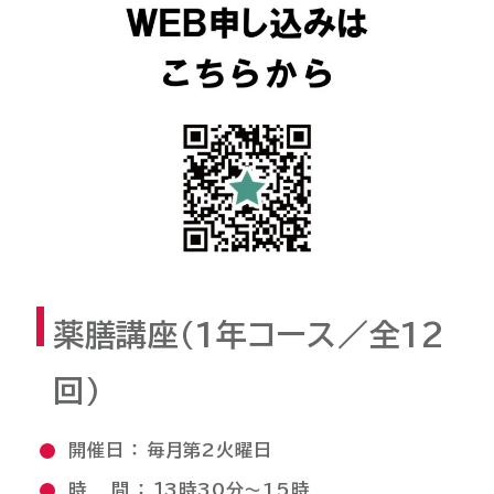
薬膳講座(1年コース／全12
回)
開催日 ： 毎月第2火曜日
時 間 ： １3時30分～15時