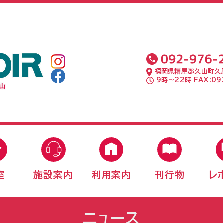
福岡県糟屋郡久山町久原
9時〜22時 FAX:092
室
施設案内
利用案内
刊行物
レ
ニュース