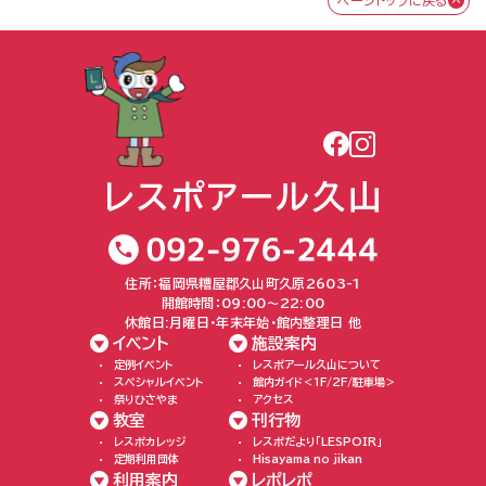
ページトップに戻る
住所：福岡県糟屋郡久山町久原2603-1
開館時間：09:00〜22:00
休館日:月曜日・年末年始・館内整理日 他
イベント
施設案内
定例イベント
レスポアール久山について
スペシャルイベント
館内ガイド＜1F/2F/駐車場＞
祭りひさやま
アクセス
教室
刊行物
レスポカレッジ
レスポだより「LESPOIR」
定期利用団体
Hisayama no jikan
利用案内
レポレポ