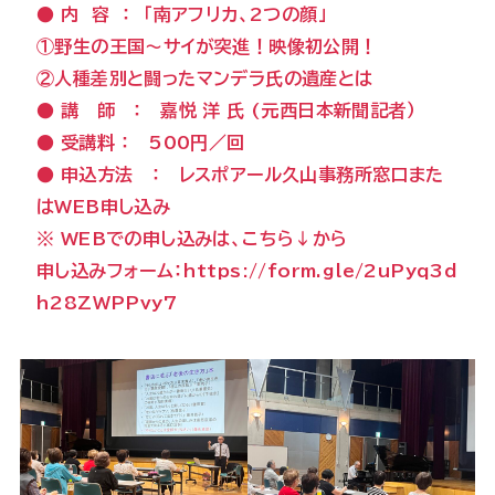
● 内 容 ： 「南アフリカ、2つの顔」
①野生の王国～サイが突進！映像初公開！
②人種差別と闘ったマンデラ氏の遺産とは
● 講 師 ： 嘉悦 洋 氏 (元西日本新聞記者）
● 受講料 ： 500円／回
● 申込方法 ： レスポアール久山事務所窓口また
はWEB申し込み
※ WEBでの申し込みは、
こちら↓
から
申し込みフォーム：
https://form.gle/2uPyq3d
h28ZWPPvy7