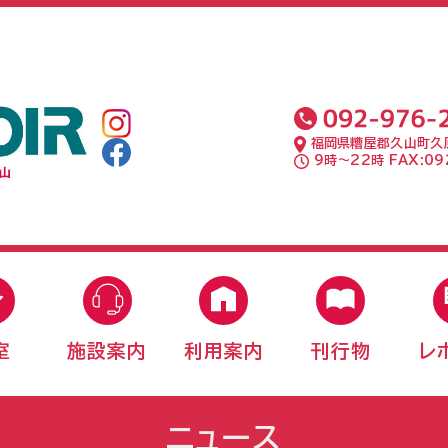
福岡県糟屋郡久山町久原
9時〜22時 FAX:092
室
施設案内
利用案内
刊行物
レ
ニュース