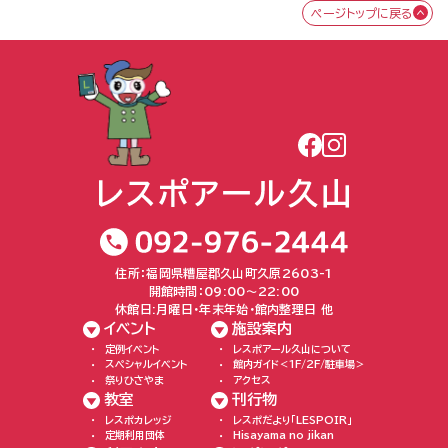
ページトップに戻る
住所：福岡県糟屋郡久山町久原2603-1
開館時間：09:00〜22:00
休館日:月曜日・年末年始・館内整理日 他
イベント
施設案内
定例イベント
レスポアール久山について
スペシャルイベント
館内ガイド＜1F/2F/駐車場＞
祭りひさやま
アクセス
教室
刊行物
レスポカレッジ
レスポだより「LESPOIR」
定期利用団体
Hisayama no jikan