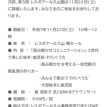
次回、第5回 レスポアール久山塾は11月22日(土)
に開催いたします。みなさまのご参加をお待ちしてお
ります。
● 開催日 ： 令和7年11月22日(土) 10時～12
時
● 場 所 ： レスポアール久山 欅ホール
● 内 容 ： 「読み聞かせコミュニケーション」 3世代
で楽しむ絵本・紙芝居・わらべうた
・読み聞かせを考える～幼児期の
原風景の作り方～
・みんなで歌おう゛わらべうた゛
・大型絵本と紙芝居
● 講 師 ： 森 美奈子 氏（元RKBアナウンサー）
● 受講料 ： 500円／回
● 申込方法：レスポアール久山事務所窓口またはＷＥ