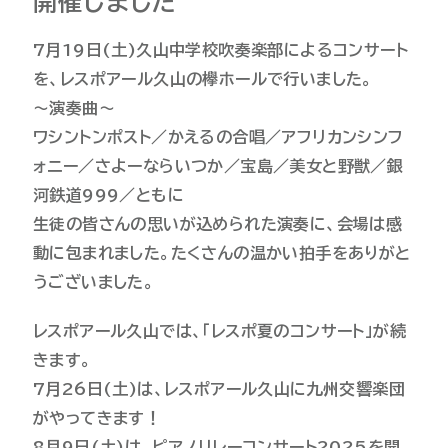
開催しました
7月19日(土)久山中学校吹奏楽部によるコンサート
を、レスポアール久山の欅ホールで行いました。
～演奏曲～
ワシントンポスト／かえるの合唱／アフリカンシンフ
ォニー／さよーならいつか／宝島／美女と野獣／銀
河鉄道999／ともに
生徒の皆さんの思いが込められた演奏に、会場は感
動に包まれました。たくさんの温かい拍手をありがと
うございました。
レスポアール久山では、「レスポ夏のコンサート」が続
きます。
7月26日(土)は、レスポアール久山に九州交響楽団
がやってきます！
8月9日(土)は、ピアノリレーコンサート2025を開