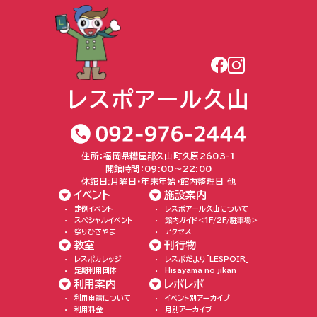
住所：福岡県糟屋郡久山町久原2603-1
開館時間：09:00〜22:00
休館日:月曜日・年末年始・館内整理日 他
イベント
施設案内
定例イベント
レスポアール久山について
スペシャルイベント
館内ガイド＜1F/2F/駐車場＞
祭りひさやま
アクセス
教室
刊行物
レスポカレッジ
レスポだより「LESPOIR」
定期利用団体
Hisayama no jikan
利用案内
レポレポ
利用申請について
イベント別アーカイブ
利用料金
月別アーカイブ