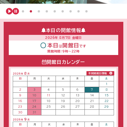
a
g
本日の開館情報
2026年 8月7日 金曜日
e
本日
開館日
は
です
開館時間：9時〜22時
開館日カレンダー
8
年間開館日情報
2026年
月
日
月
火
水
木
金
土
1
2
3
4
5
6
7
8
9
10
11
12
13
14
15
16
17
18
19
20
21
22
23
24
25
26
27
28
29
30
31
9
2026年
月
日
月
火
水
木
金
土
1
2
3
4
5
6
7
8
9
10
11
12
13
14
15
16
17
18
19
20
21
22
23
24
25
26