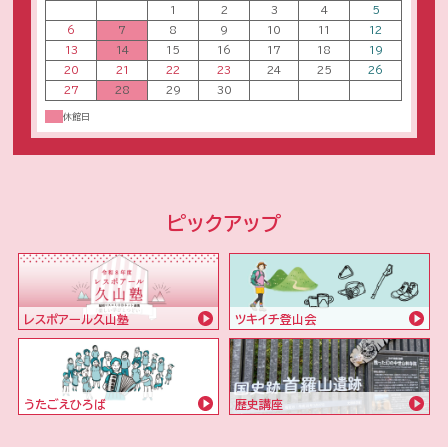
27
28
29
30
休館日
ピックアップ
レスポアール久山塾
ツキイチ登山会
うたごえひろば
歴史講座