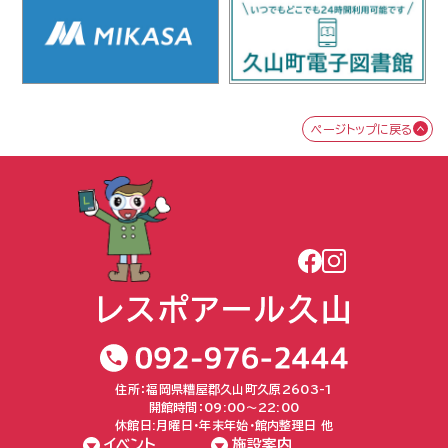
ページトップに戻る
住所：福岡県糟屋郡久山町久原2603-1
開館時間：09:00〜22:00
休館日:月曜日・年末年始・館内整理日 他
イベント
施設案内