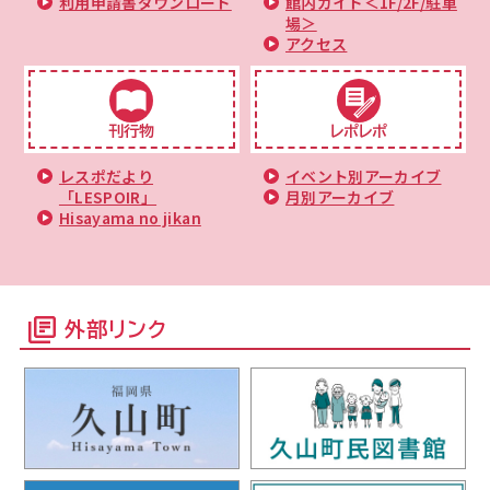
利用申請書ダウンロード
館内ガイド＜1F/2F/駐車
場＞
アクセス
刊行物
レポレポ
レスポだより
イベント別アーカイブ
「LESPOIR」
月別アーカイブ
Hisayama no jikan
外部リンク