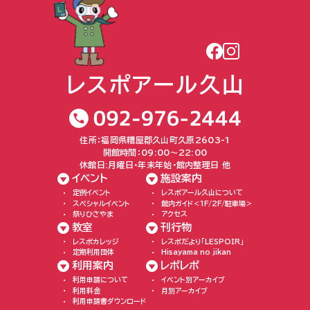
住所：福岡県糟屋郡久山町久原2603-1
開館時間：09:00〜22:00
休館日:月曜日・年末年始・館内整理日 他
イベント
施設案内
定例イベント
レスポアール久山について
スペシャルイベント
館内ガイド＜1F/2F/駐車場＞
祭りひさやま
アクセス
教室
刊行物
レスポカレッジ
レスポだより「LESPOIR」
定期利用団体
Hisayama no jikan
利用案内
レポレポ
利用申請について
イベント別アーカイブ
利用料金
月別アーカイブ
利用申請書ダウンロード