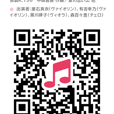
長調K.136 中田喜直 作曲／夏の思い出 他
出演者：葉石真衣（ヴァイオリン）、有吉幸乃（ヴァ
イオリン）、黒川律子（ヴィオラ）、森百々恵（チェロ）