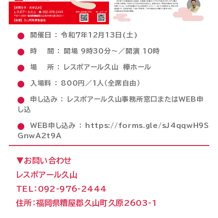
開催日 ： 令和７年12月13日(土)
時 間 ： 開場 9時30分～／開演 １0時
場 所 ： レスポアール久山 欅ホール
入場料 ： 800円／1人（全席自由）
申し込み ： レスポアール久山事務所窓口またはWEB申
し込
WEB申し込み ：
https://forms.gle/sJ4qqwH9S
GnwA2t9A
▼お問い合わせ
レスポアール久山
TEL：092-976-2444
住所：福岡県糟屋郡久山町久原2603-1