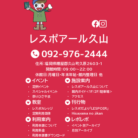
住所：福岡県糟屋郡久山町久原2603-1
開館時間：09:00〜22:00
休館日:月曜日・年末年始・館内整理日 他
イベント
施設案内
定例イベント
レスポアール久山について
スペシャルイベント
館内ガイド＜1F/2F/駐車場＞
祭りひさやま
アクセス
教室
刊行物
レスポカレッジ
レスポだより「LESPOIR」
定期利用団体
Hisayama no jikan
利用案内
レポレポ
利用申請について
イベント別アーカイブ
利用料金
月別アーカイブ
利用申請書ダウンロード